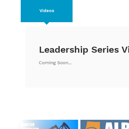
Videos
Leadership Series V
Coming Soon...