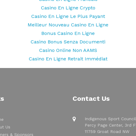
Casino En Ligne Crypto
Casino En Ligne Le Plus Payant
Meilleur Nouveau Casino En Ligne
Bonus Casino En Ligne
Casino Bonus Senza Documenti
Casino Online Non AAMS
Casino En Ligne Retrait Immédiat
ks
Contact Us
Indigenous Sport Council
me
Percy Page Center, 3rd F
ut Us
11759 Groat Road NW
tners & Sponsors