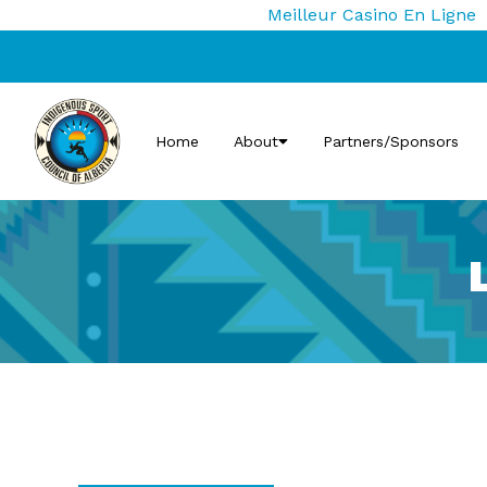
Meilleur Casino En Ligne
Home
About
Partners/Sponsors