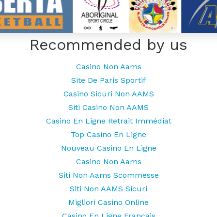
Recommended by us
Casino Non Aams
Site De Paris Sportif
Casino Sicuri Non AAMS
Siti Casino Non AAMS
Casino En Ligne Retrait Immédiat
Top Casino En Ligne
Nouveau Casino En Ligne
Casino Non Aams
Siti Non Aams Scommesse
Siti Non AAMS Sicuri
Migliori Casino Online
Casino En Ligne Francais