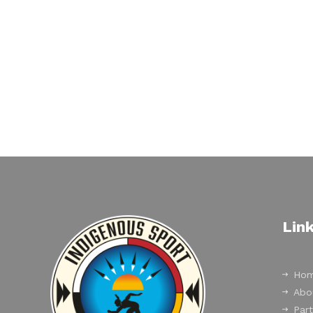
Lin
Ho
Abo
Par